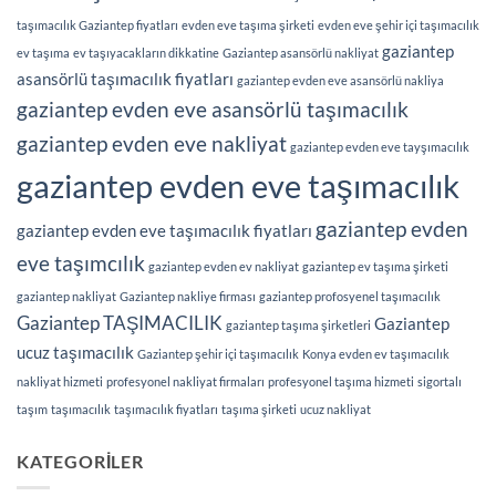
taşımacılık Gaziantep fiyatları
evden eve taşıma şirketi
evden eve şehir içi taşımacılık
gaziantep
ev taşıma
ev taşıyacakların dikkatine
Gaziantep asansörlü nakliyat
asansörlü taşımacılık fiyatları
gaziantep evden eve asansörlü nakliya
gaziantep evden eve asansörlü taşımacılık
gaziantep evden eve nakliyat
gaziantep evden eve tayşımacılık
gaziantep evden eve taşımacılık
gaziantep evden
gaziantep evden eve taşımacılık fiyatları
eve taşımcılık
gaziantep evden ev nakliyat
gaziantep ev taşıma şirketi
gaziantep nakliyat
Gaziantep nakliye firması
gaziantep profosyenel taşımacılık
Gaziantep TAŞIMACILIK
Gaziantep
gaziantep taşıma şirketleri
ucuz taşımacılık
Gaziantep şehir içi taşımacılık
Konya evden ev taşımacılık
nakliyat hizmeti
profesyonel nakliyat firmaları
profesyonel taşıma hizmeti
sigortalı
taşım
taşımacılık
taşımacılık fiyatları
taşıma şirketi
ucuz nakliyat
KATEGORILER