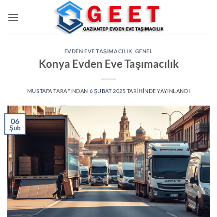
İçeriğe
atla
EVDEN EVE TAŞIMACILIK
,
GENEL
Konya Evden Eve Taşımacılık
MUSTAFA
TARAFINDAN
6 ŞUBAT 2025
TARIHINDE YAYINLANDI
06
Şub