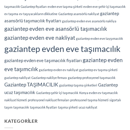
taşımacılık Gaziantep fiyatları
evden eve taşıma şirketi
evden eve şehir içi taşımacılık
gaziantep
ev taşıma
ev taşıyacakların dikkatine
Gaziantep asansörlü nakliyat
asansörlü taşımacılık fiyatları
gaziantep evden eve asansörlü nakliya
gaziantep evden eve asansörlü taşımacılık
gaziantep evden eve nakliyat
gaziantep evden eve tayşımacılık
gaziantep evden eve taşımacılık
gaziantep evden
gaziantep evden eve taşımacılık fiyatları
eve taşımcılık
gaziantep evden ev nakliyat
gaziantep ev taşıma şirketi
gaziantep nakliyat
Gaziantep nakliye firması
gaziantep profosyenel taşımacılık
Gaziantep TAŞIMACILIK
Gaziantep
gaziantep taşıma şirketleri
ucuz taşımacılık
Gaziantep şehir içi taşımacılık
Konya evden ev taşımacılık
nakliyat hizmeti
profesyonel nakliyat firmaları
profesyonel taşıma hizmeti
sigortalı
taşım
taşımacılık
taşımacılık fiyatları
taşıma şirketi
ucuz nakliyat
KATEGORILER