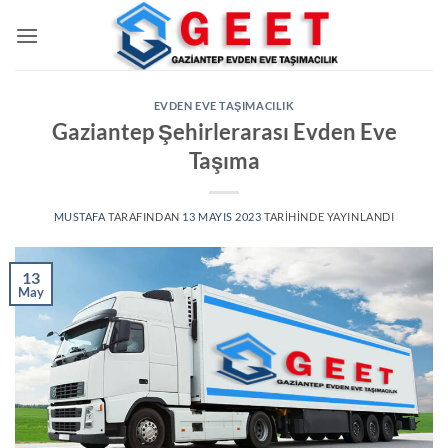
İçeriğe
atla
EVDEN EVE TAŞIMACILIK
Gaziantep Şehirlerarası Evden Eve
Taşıma
MUSTAFA
TARAFINDAN
13 MAYIS 2023
TARIHINDE YAYINLANDI
13
May